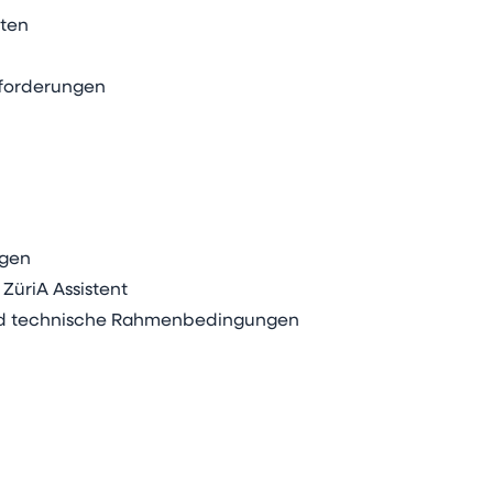
iten
nforderungen
agen
ZüriA Assistent
und technische Rahmenbedingungen